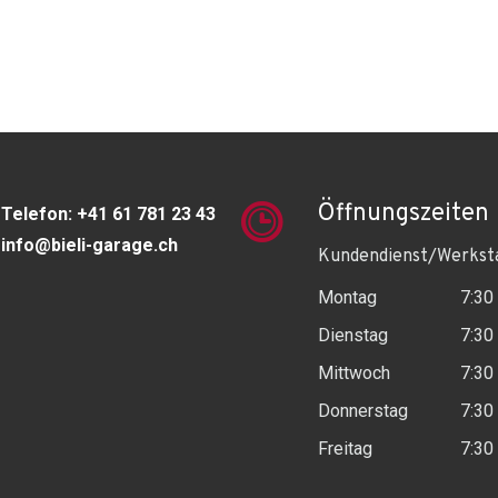
Öffnungszeiten
Telefon:
+41 61 781 23 43
info@bieli-garage.ch
Kundendienst/Werkst
Montag
7:30
Dienstag
7:30
Mittwoch
7:30
Donnerstag
7:30
Freitag
7:30